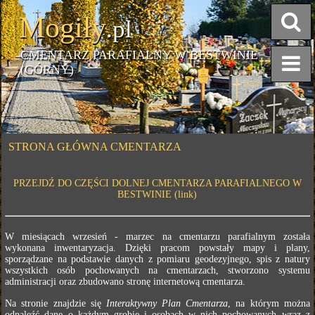
Mogiły
.pl
CMENTARZ PARAFIALNY W BESTWINIE
(GÓRNY)
STRONA GŁÓWNA CMENTARZA
PRZEJDŹ DO CZĘŚCI DOLNEJ CMENTARZA PARAFIALNEGO W
BESTWINIE (link)
W miesiącach wrzesień - marzec na cmentarzu parafialnym została
wykonana inwentaryzacja. Dzięki pracom powstały mapy i plany,
sporządzane na podstawie danych z pomiaru geodezyjnego, spis z natury
wszystkich osób pochowanych na cmentarzach, stworzono systemu
administracji oraz zbudowano stronę internetową cmentarza.
Na stronie znajdzie się
Interaktywny Plan Cmentarza
, na którym można
odnaleźć dane o każdym grobie i osobach w nich pochowanych wraz z