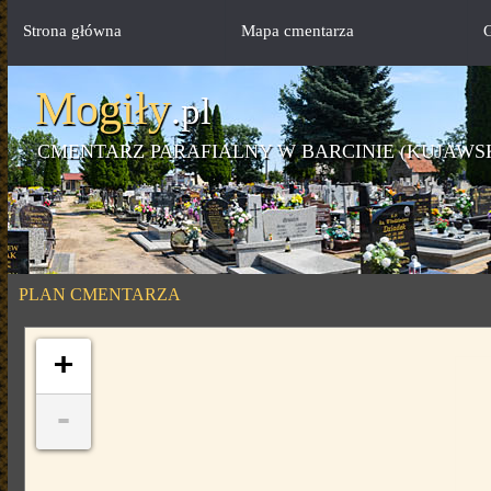
Strona główna
Mapa cmentarza
G
Mogiły
.pl
CMENTARZ PARAFIALNY W BARCINIE (KUJAWS
PLAN CMENTARZA
+
-