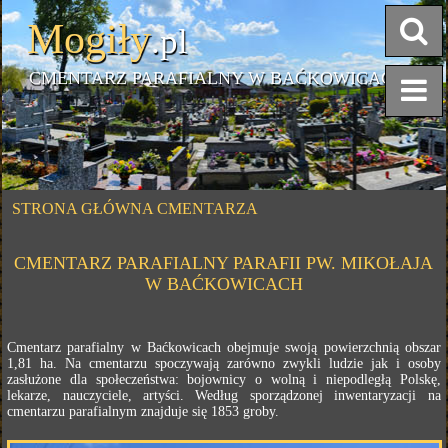
Mogiły
.pl
CMENTARZ PARAFIALNY W BAĆKOWICACH
STRONA GŁÓWNA CMENTARZA
CMENTARZ PARAFIALNY PARAFII PW. MIKOŁAJA
W BAĆKOWICACH
Cmentarz parafialny w Baćkowicach obejmuje swoją powierzchnią obszar
1,81 ha. Na cmentarzu spoczywają zarówno zwykli ludzie jak i osoby
zasłużone dla społeczeństwa: bojownicy o wolną i niepodległą Polskę,
lekarze, nauczyciele, artyści. Według sporządzonej inwentaryzacji na
cmentarzu parafialnym znajduje się 1853 groby.