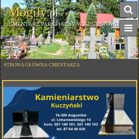
Mogiły
.pl
CMENTARZ PARAFIALNY W AUGUSTOWIE
STRONA GŁÓWNA CMENTARZA