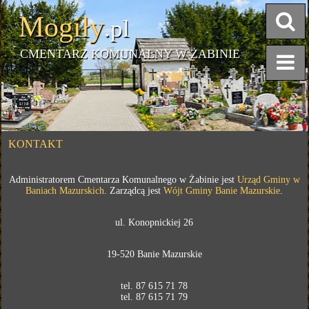
Mogiły
.pl
CMENTARZ KOMUNALNY W ŻABINIE
KONTAKT
Administratorem Cmentarza Komunalnego w Żabinie jest
Urząd Gminy w
Baniach Mazurskich
.
Zarządcą jest
Wójt Gminy Banie Mazurskie
.
ul. Konopnickiej 26
19-520 Banie Mazurskie
tel. 87 615 71 78
tel. 87 615 71 79