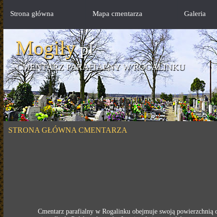
Strona główna
Mapa cmentarza
Galeria
Mogiły
.pl
CMENTARZ PARAFIALNY W ROGALINKU
STRONA GŁÓWNA CMENTARZA
Cmentarz parafialny w Rogalinku obejmuje swoją powierzchnią ob