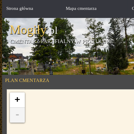
Strona główna
Mapa cmentarza
G
Mogiły
.pl
CMENTARZ PARAFIALNY W PRATULINIE
PLAN CMENTARZA
+
-