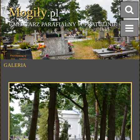
Mogiły
.pl
CMENTARZ PARAFIALNY W PRATULINIE
GALERIA