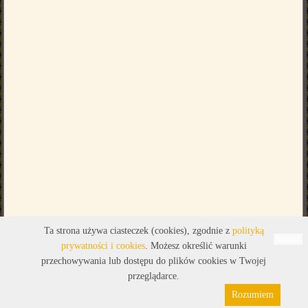
Legenda
Ta strona używa ciasteczek (cookies), zgodnie z
polityką
Leaflet
prywatności i cookies
. Możesz określić warunki
przechowywania lub dostępu do plików cookies w Twojej
przeglądarce.
Rozumiem
Polityka prywatności
Pliki cookies