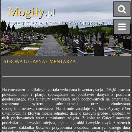
Mogiły
.pl
CMENTARZ PARAFIALNY W MINKOWCACH
STRONA GŁÓWNA CMENTARZA
Na cmentarzu parafialnym została wykonana inwentaryzacja. Dzięki pracom
powstała mapa i plany, sporządzane na podstawie danych z pomiaru
geodezyjnego, spis z natury wszystkich osób pochowanych na cmentarzu,
stworzono system administracji oraz zbudowano
stronę internetową cmentarza. Na stronie znajduje się
Interaktywny Plan
Cmentarza
, na którym można odnaleźć dane o każdym grobie i osobach w
nich pochowanych wraz z miniaturą zdjęcia. Z kolei w
Galerii
możemy
podziwiać te niezwykłe miejsca, piękne nagrobki i zwykłe krzyże z różnych
okresów. Zakładka
Rocznice
przypomina o osobach zmarłych danego dnia