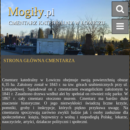
Mogiły
.pl
CMENTARZ KATEDRALNY W ŁOWICZU
STRONA GŁÓWNA CMENTARZA
Cmentarz katedralny w Łowiczu obejmuje swoją powierzchnią obszar
6,35 ha. Założony został w 1843 r. na tzw. górach szubienicznych przy ul.
Listopadowej. Sąsiadował on z cmentarzem ewangelickim założonym w
1841 r. Zasadzono drzewa wzdłuż alei by spełniał on również rolę parku. W
1867 r. cały cmentarz otoczono murem. Cmentarz ma bardzo duże
znaczenie historyczne. O jego niezwykłości świadczą liczne krzyże,
pomniki, groby i inskrypcje, których piękno przykuwa uwagę. Na
cmentarzu spoczywają zarówno zwykli ludzie jak i osoby zasłużone dla
społeczeństwa: księża, bojownicy o wolną i niepodległą Polskę, lekarze,
nauczyciele, artyści, działacze polityczni i społeczni.