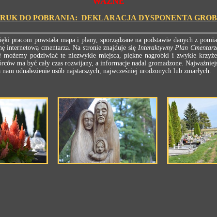
WAŻNE
RUK DO POBRANIA: DEKLARACJA DYSPONENTA GRO
ięki pracom powstała mapa i plany, sporządzane na podstawie danych z pomia
ę internetową cmentarza. Na stronie znajduje się
Interaktywny Plan Cmentarz
i
możemy podziwiać te niezwykłe miejsca, piękne nagrobki i zwykłe krzyż
rców ma być cały czas rozwijany, a informacje nadal gromadzone. Najważniejs
am odnalezienie osób najstarszych, najwcześniej urodzonych lub zmarłych.