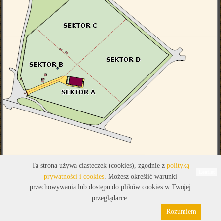
Legenda
Ta strona używa ciasteczek (cookies), zgodnie z
polityką
Leaflet
prywatności i cookies
. Możesz określić warunki
przechowywania lub dostępu do plików cookies w Twojej
przeglądarce.
Rozumiem
Polityka prywatności
Pliki cookies