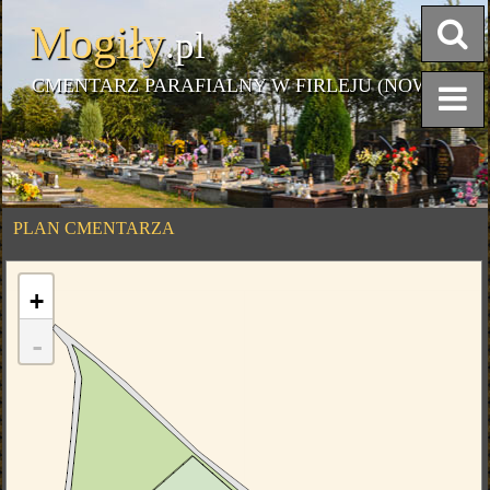
Mogiły
.pl
CMENTARZ PARAFIALNY W FIRLEJU (NOWY)
PLAN CMENTARZA
+
-