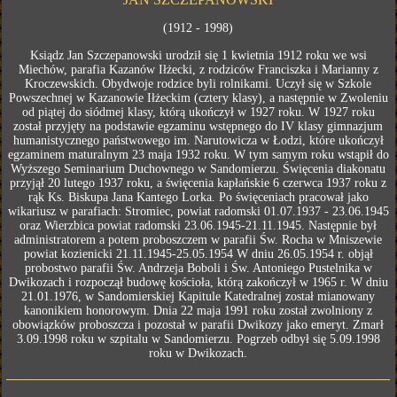
(1912 - 1998)
Ksiądz Jan Szczepanowski urodził się 1 kwietnia 1912 roku we wsi
Miechów, parafia Kazanów Iłżecki, z rodziców Franciszka i Marianny z
Kroczewskich. Obydwoje rodzice byli rolnikami. Uczył się w Szkole
Powszechnej w Kazanowie Iłżeckim (cztery klasy), a następnie w Zwoleniu
od piątej do siódmej klasy, którą ukończył w 1927 roku. W 1927 roku
został przyjęty na podstawie egzaminu wstępnego do IV klasy gimnazjum
humanistycznego państwowego im. Narutowicza w Łodzi, które ukończył
egzaminem maturalnym 23 maja 1932 roku. W tym samym roku wstąpił do
Wyższego Seminarium Duchownego w Sandomierzu. Święcenia diakonatu
przyjął 20 lutego 1937 roku, a święcenia kapłańskie 6 czerwca 1937 roku z
rąk Ks. Biskupa Jana Kantego Lorka. Po święceniach pracował jako
wikariusz w parafiach: Stromiec, powiat radomski 01.07.1937 - 23.06.1945
oraz Wierzbica powiat radomski 23.06.1945-21.11.1945. Następnie był
administratorem a potem proboszczem w parafii Św. Rocha w Mniszewie
powiat kozienicki 21.11.1945-25.05.1954 W dniu 26.05.1954 r. objął
probostwo parafii Św. Andrzeja Boboli i Św. Antoniego Pustelnika w
Dwikozach i rozpoczął budowę kościoła, którą zakończył w 1965 r. W dniu
21.01.1976, w Sandomierskiej Kapitule Katedralnej został mianowany
kanonikiem honorowym. Dnia 22 maja 1991 roku został zwolniony z
obowiązków proboszcza i pozostał w parafii Dwikozy jako emeryt. Zmarł
3.09.1998 roku w szpitalu w Sandomierzu. Pogrzeb odbył się 5.09.1998
roku w Dwikozach.