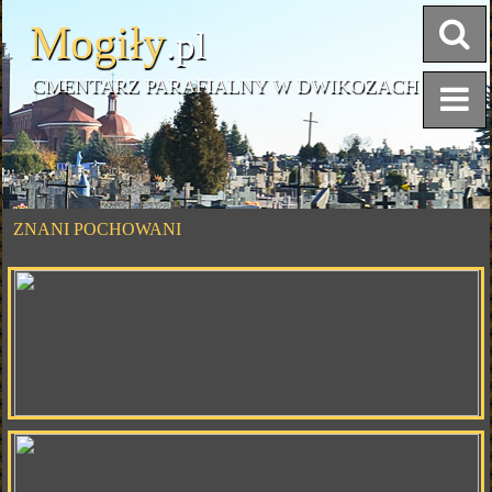
Mogiły
.pl
CMENTARZ PARAFIALNY W DWIKOZACH
ZNANI POCHOWANI