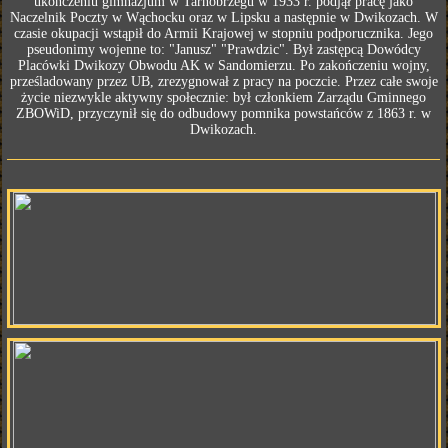
ukończeniu gimnazjum w Tarnobrzegu w 1933 r. podjął pracę jako
Naczelnik Poczty w Wąchocku oraz w Lipsku a następnie w Dwikozach. W
czasie okupacji wstąpił do Armii Krajowej w stopniu podporucznika. Jego
pseudonimy wojenne to: "Janusz" "Prawdzic". Był zastępcą Dowódcy
Placówki Dwikozy Obwodu AK w Sandomierzu. Po zakończeniu wojny,
prześladowany przez UB, zrezygnował z pracy na poczcie. Przez całe swoje
życie niezwykle aktywny społecznie: był członkiem Zarządu Gminnego
ZBOWiD, przyczynił się do odbudowy pomnika powstańców z 1863 r. w
Dwikozach.