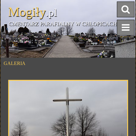
Mogiły
.pl
CMENTARZ PARAFIALNY W CHŁOPICACH
GALERIA