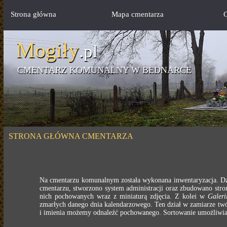
Strona główna
Mapa cmentarza
G
Mogiły
.pl
CMENTARZ KOMUNALNY W BEDNARCE
STRONA GŁÓWNA CMENTARZA
Na cmentarzu komunalnym została wykonana inwentaryzacja. Dzi
cmentarzu, stworzono system administracji oraz zbudowano stron
nich pochowanych wraz z miniaturą zdjęcia. Z kolei w
Galeri
zmarłych danego dnia kalendarzowego. Ten dział w zamiarze twó
i imienia możemy odnaleźć pochowanego. Sortowanie umożliwia n